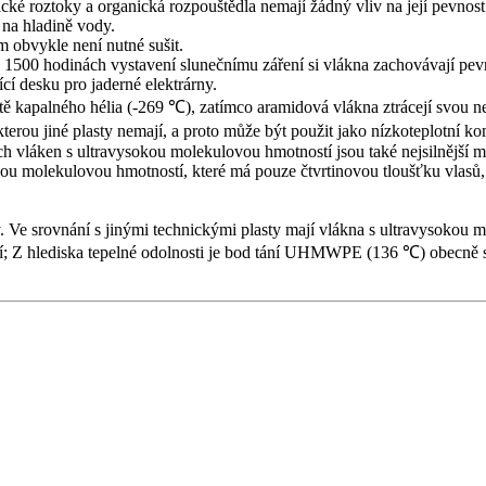
ické roztoky a organická rozpouštědla nemají žádný vliv na její pevnost
 na hladině vody.
m obvykle není nutné sušit.
 1500 hodinách vystavení slunečnímu záření si vlákna zachovávají pev
ící desku pro jaderné elektrárny.
otě kapalného hélia (-269 ℃), zatímco aramidová vlákna ztrácejí svou n
kterou jiné plasty nemají, a proto může být použit jako nízkoteplotní 
h vláken s ultravysokou molekulovou hmotností jsou také nejsilnější me
kou molekulovou hmotností, které má pouze čtvrtinovou tloušťku vlasů, s
ky. Ve srovnání s jinými technickými plasty mají vlákna s ultravysokou 
ťování; Z hlediska tepelné odolnosti je bod tání UHMWPE (136 ℃) obecně