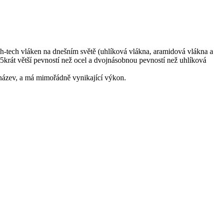
-tech vláken na dnešním světě (uhlíková vlákna, aramidová vlákna a
15krát větší pevností než ocel a dvojnásobnou pevností než uhlíková
 název, a má mimořádně vynikající výkon.