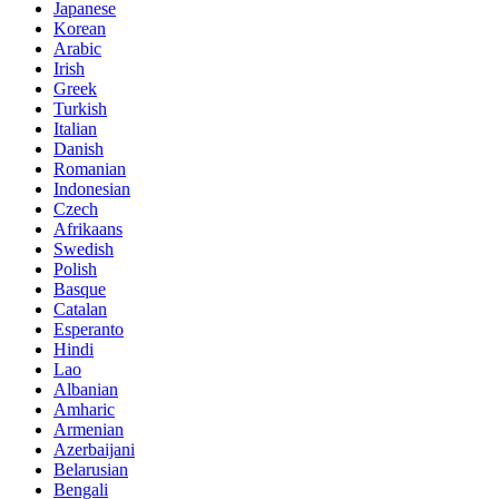
Japanese
Korean
Arabic
Irish
Greek
Turkish
Italian
Danish
Romanian
Indonesian
Czech
Afrikaans
Swedish
Polish
Basque
Catalan
Esperanto
Hindi
Lao
Albanian
Amharic
Armenian
Azerbaijani
Belarusian
Bengali