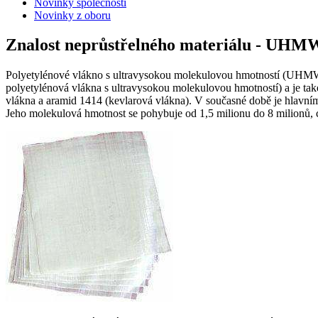
Novinky společnosti
Novinky z oboru
Znalost neprůstřelného materiálu - UH
Polyetylénové vlákno s ultravysokou molekulovou hmotností (UHMWPE
polyetylénová vlákna s ultravysokou molekulovou hmotností) a je také 
vlákna a aramid 1414 (kevlarová vlákna). V současné době je hlavním
Jeho molekulová hmotnost se pohybuje od 1,5 milionu do 8 milionů, c