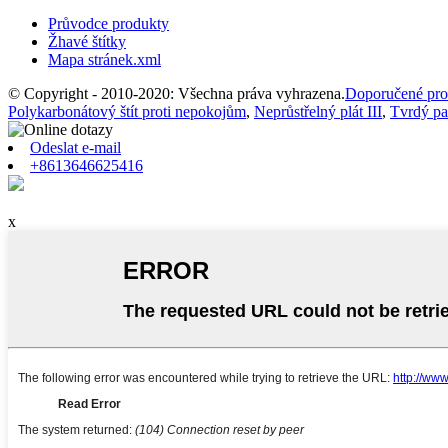
Průvodce produkty
Žhavé štítky
Mapa stránek.xml
© Copyright - 2010-2020: Všechna práva vyhrazena.
Doporučené pro
Polykarbonátový štít proti nepokojům
,
Neprůstřelný plát III
,
Tvrdý pan
Odeslat e-mail
+8613646625416
x