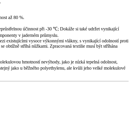
.
nost až 80 %.
eprůstřelnou účinnost při -30 ℃; Dokáže si také udržet vynikající
komponenty v jaderném průmyslu.
zi existujícími vysoce výkonnými vlákny, s vynikající odolností proti
e obtížně stříhá nůžkami. Zpracovaná textilie musí být stříhána
molekulovou hmotností nevýhody, jako je nízká tepelná odolnost,
 stejný jako u běžného polyethylenu, ale kvůli jeho velké molekulové