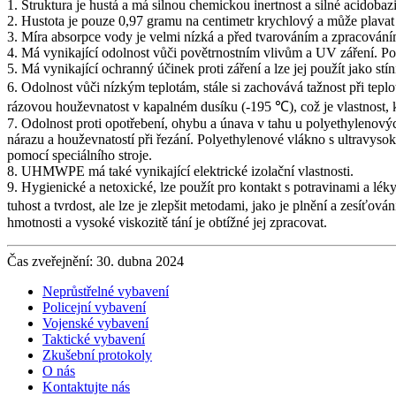
1. Struktura je hustá a má silnou chemickou inertnost a silné acidobaz
2. Hustota je pouze 0,97 gramu na centimetr krychlový a může plavat
3. Míra absorpce vody je velmi nízká a před tvarováním a zpracování
4. Má vynikající odolnost vůči povětrnostním vlivům a UV záření. Po
5. Má vynikající ochranný účinek proti záření a lze jej použít jako stín
6. Odolnost vůči nízkým teplotám, stále si zachovává tažnost při tepl
rázovou houževnatost v kapalném dusíku (-195 ℃), což je vlastnost, 
7. Odolnost proti opotřebení, ohybu a únava v tahu u polyethylenovýc
nárazu a houževnatostí při řezání. Polyethylenové vlákno s ultravyso
pomocí speciálního stroje.
8. UHMWPE má také vynikající elektrické izolační vlastnosti.
9. Hygienické a netoxické, lze použít pro kontakt s potravinami a lé
tuhost a tvrdost, ale lze je zlepšit metodami, jako je plnění a zesí
hmotnosti a vysoké viskozitě tání je obtížné jej zpracovat.
Čas zveřejnění: 30. dubna 2024
Neprůstřelné vybavení
Policejní vybavení
Vojenské vybavení
Taktické vybavení
Zkušební protokoly
O nás
Kontaktujte nás