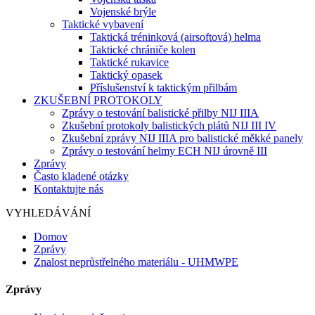
Vojenské brýle
Taktické vybavení
Taktická tréninková (airsoftová) helma
Taktické chrániče kolen
Taktické rukavice
Taktický opasek
Příslušenství k taktickým přilbám
ZKUŠEBNÍ PROTOKOLY
Zprávy o testování balistické přilby NIJ IIIA
Zkušební protokoly balistických plátů NIJ III IV
Zkušební zprávy NIJ IIIA pro balistické měkké panely
Zprávy o testování helmy ECH NIJ úrovně III
Zprávy
Často kladené otázky
Kontaktujte nás
VYHLEDÁVÁNÍ
Domov
Zprávy
Znalost neprůstřelného materiálu - UHMWPE
Zprávy