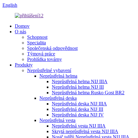
English
Domov
O nás
Schopnost
Specialita
Společenská odpovědnost
Týmová práce
Prohlídka továrny
Produkty
Neprůstřelné vybavení
Neprůstřelná helma
Neprůstřelná helma NIJ IIIA
Neprůstřelná helma NIJ III
Neprůstřelná helma Rusko Gost BR2
Neprůstřelná deska
Neprůstřelná deska NIJ IIIA
Neprůstřelná deska NIJ III
Neprůstřelná deska NIJ IV
Neprůstřelná vesta
Neprůstřelná vesta NIJ IIIA
Skrytá neprůstřelná vesta NIJ IIIA
Nosič talířů Neprůstřelná vesta NIJ IIIA