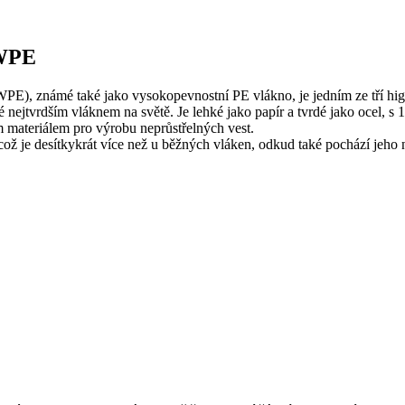
MWPE
), známé také jako vysokopevnostní PE vlákno, je jedním ze tří high
nejtvrdším vláknem na světě. Je lehké jako papír a tvrdé jako ocel, s 
 materiálem pro výrobu neprůstřelných vest.
ož je desítkykrát více než u běžných vláken, odkud také pochází jeho