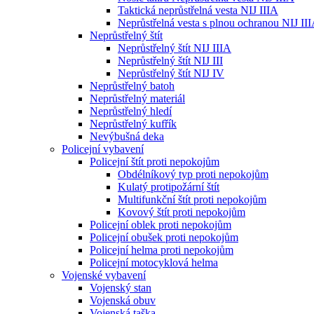
Taktická neprůstřelná vesta NIJ IIIA
Neprůstřelná vesta s plnou ochranou NIJ II
Neprůstřelný štít
Neprůstřelný štít NIJ IIIA
Neprůstřelný štít NIJ III
Neprůstřelný štít NIJ IV
Neprůstřelný batoh
Neprůstřelný materiál
Neprůstřelný hledí
Neprůstřelný kufřík
Nevýbušná deka
Policejní vybavení
Policejní štít proti nepokojům
Obdélníkový typ proti nepokojům
Kulatý protipožární štít
Multifunkční štít proti nepokojům
Kovový štít proti nepokojům
Policejní oblek proti nepokojům
Policejní obušek proti nepokojům
Policejní helma proti nepokojům
Policejní motocyklová helma
Vojenské vybavení
Vojenský stan
Vojenská obuv
Vojenská taška