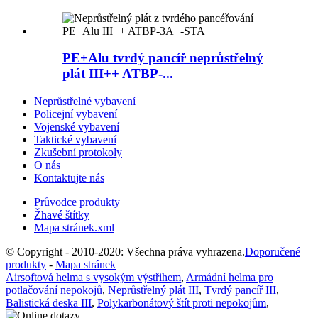
PE+Alu tvrdý pancíř neprůstřelný
plát III++ ATBP-...
Neprůstřelné vybavení
Policejní vybavení
Vojenské vybavení
Taktické vybavení
Zkušební protokoly
O nás
Kontaktujte nás
Průvodce produkty
Žhavé štítky
Mapa stránek.xml
© Copyright - 2010-2020: Všechna práva vyhrazena.
Doporučené
produkty
-
Mapa stránek
Airsoftová helma s vysokým výstřihem
,
Armádní helma pro
potlačování nepokojů
,
Neprůstřelný plát III
,
Tvrdý pancíř III
,
Balistická deska III
,
Polykarbonátový štít proti nepokojům
,