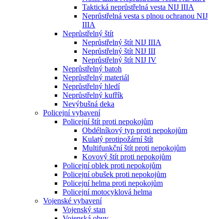
Taktická neprůstřelná vesta NIJ IIIA
Neprůstřelná vesta s plnou ochranou NIJ
IIIA
Neprůstřelný štít
Neprůstřelný štít NIJ IIIA
Neprůstřelný štít NIJ III
Neprůstřelný štít NIJ IV
Neprůstřelný batoh
Neprůstřelný materiál
Neprůstřelný hledí
Neprůstřelný kufřík
Nevýbušná deka
Policejní vybavení
Policejní štít proti nepokojům
Obdélníkový typ proti nepokojům
Kulatý protipožární štít
Multifunkční štít proti nepokojům
Kovový štít proti nepokojům
Policejní oblek proti nepokojům
Policejní obušek proti nepokojům
Policejní helma proti nepokojům
Policejní motocyklová helma
Vojenské vybavení
Vojenský stan
Vojenská obuv