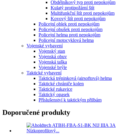
Obdélníkový typ proti nepokojům
Kulatý protipožární štít
Multifunkční štít proti nepokojům
Kovový štít proti nepokojům
Policejní oblek proti nepokojům
Policejní obušek proti nepokojům
Policejní helma proti nepokojům
Policejní motocyklová helma
Vojenské vybavení
Vojenský stan
Vojenská obuv
Vojenská taška
Vojenské brýle
Taktické vybavení
Taktická tréninková (airsoftová) helma
Taktické chrániče kolen
Taktické rukavice
Taktický opasek
Příslušenství k taktickým přilbám
Doporučené produkty