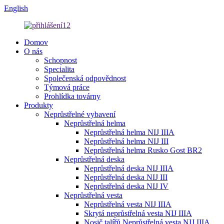
English
Domov
O nás
Schopnost
Specialita
Společenská odpovědnost
Týmová práce
Prohlídka továrny
Produkty
Neprůstřelné vybavení
Neprůstřelná helma
Neprůstřelná helma NIJ IIIA
Neprůstřelná helma NIJ III
Neprůstřelná helma Rusko Gost BR2
Neprůstřelná deska
Neprůstřelná deska NIJ IIIA
Neprůstřelná deska NIJ III
Neprůstřelná deska NIJ IV
Neprůstřelná vesta
Neprůstřelná vesta NIJ IIIA
Skrytá neprůstřelná vesta NIJ IIIA
Nosič talířů Neprůstřelná vesta NIJ IIIA