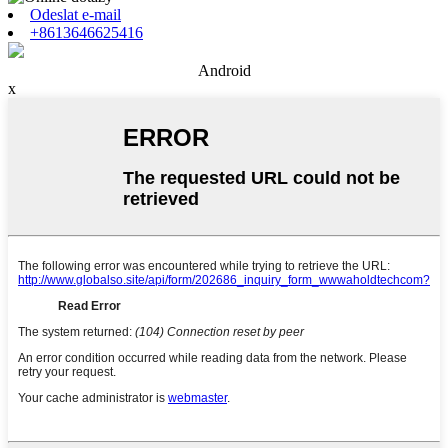
Odeslat e-mail
+8613646625416
Android
x