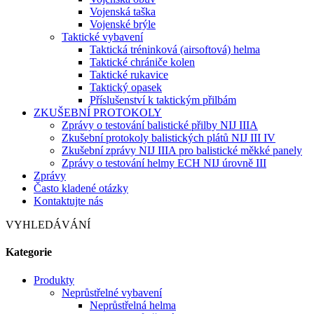
Vojenská taška
Vojenské brýle
Taktické vybavení
Taktická tréninková (airsoftová) helma
Taktické chrániče kolen
Taktické rukavice
Taktický opasek
Příslušenství k taktickým přilbám
ZKUŠEBNÍ PROTOKOLY
Zprávy o testování balistické přilby NIJ IIIA
Zkušební protokoly balistických plátů NIJ III IV
Zkušební zprávy NIJ IIIA pro balistické měkké panely
Zprávy o testování helmy ECH NIJ úrovně III
Zprávy
Často kladené otázky
Kontaktujte nás
VYHLEDÁVÁNÍ
Kategorie
Produkty
Neprůstřelné vybavení
Neprůstřelná helma