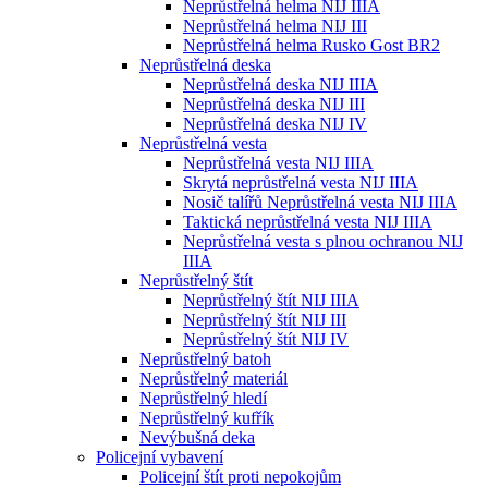
Neprůstřelná helma NIJ IIIA
Neprůstřelná helma NIJ III
Neprůstřelná helma Rusko Gost BR2
Neprůstřelná deska
Neprůstřelná deska NIJ IIIA
Neprůstřelná deska NIJ III
Neprůstřelná deska NIJ IV
Neprůstřelná vesta
Neprůstřelná vesta NIJ IIIA
Skrytá neprůstřelná vesta NIJ IIIA
Nosič talířů Neprůstřelná vesta NIJ IIIA
Taktická neprůstřelná vesta NIJ IIIA
Neprůstřelná vesta s plnou ochranou NIJ
IIIA
Neprůstřelný štít
Neprůstřelný štít NIJ IIIA
Neprůstřelný štít NIJ III
Neprůstřelný štít NIJ IV
Neprůstřelný batoh
Neprůstřelný materiál
Neprůstřelný hledí
Neprůstřelný kufřík
Nevýbušná deka
Policejní vybavení
Policejní štít proti nepokojům